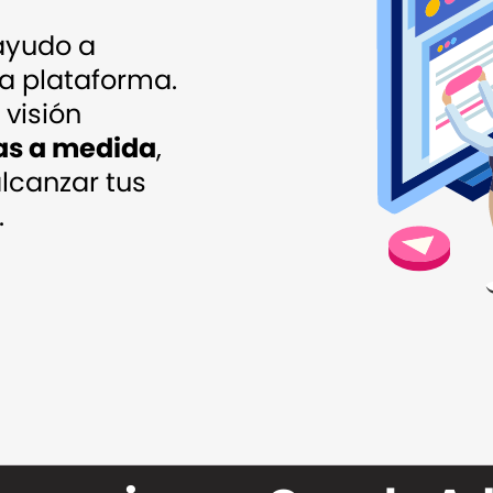
 ayudo a
ta plataforma.
visión
as a medida
,
lcanzar tus
.