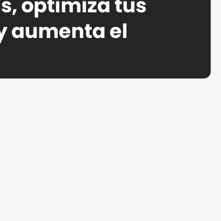
s, optimiza tus
y aumenta el
s