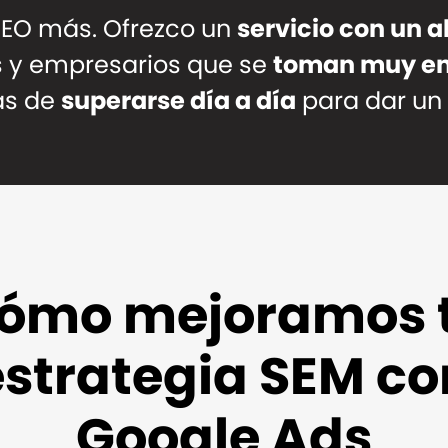
SEO más. Ofrezco un
servicio con un a
s y empresarios que se
toman muy en
as de
superarse día a día
para dar un 
ómo mejoramos 
estrategia SEM co
Google Ads